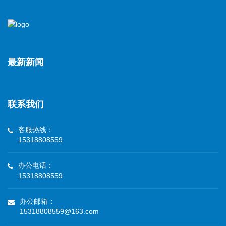
最新新闻
联系我们
客服热线：
15318808559
办公电话：
15318808559
办公邮箱：
15318808559@163.com